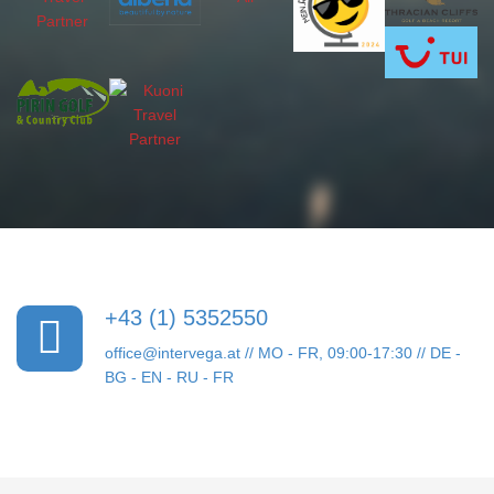
+43 (1) 5352550
office@intervega.at
// MO - FR, 09:00-17:30 // DE -
BG - EN - RU - FR