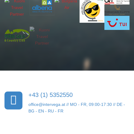
+43 (1) 5352550
office@intervega.at
// MO - FR, 09:00-17:30 // DE -
BG - EN - RU - FR