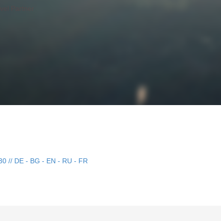
30 // DE - BG - EN - RU - FR