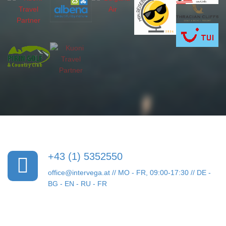
+43 (1) 5352550
office@intervega.at
// MO - FR, 09:00-17:30 // DE -
BG - EN - RU - FR