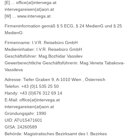
[E] ... office(at)intervega.at
intervegareisen(at)aon.at
[W] ... www.intervega.at
Firmeninformation gemäß § 5 ECG, § 24 MedienG und § 25
MedienG:
Firmenname: I.V.R. Reisebüro GmbH
Medieninhaber: I.V.R. Reisebüro GmbH
Geschäftsführer: Mag.Bozhidar Vassilev
Gewerberechtliche Geschäftsführerin: Mag.Veneta Tabakova-
Vassileva
Adresse: Tiefer Graben 9, A-1010 Wien , Österreich
Telefon: +43 (0)1 535 25 50
Handy: +43 (0)676 312 69 14
E-Mail: office(at)intervega.at
intervegareisen(at)aon.at
Gründungsjahr: 1990
UID: ATU15471601
GISA: 24260589
Behörde: Magistratisches Bezirksamt des I. Bezirkes