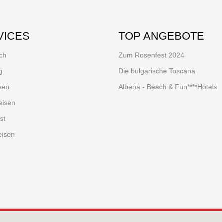
VICES
TOP ANGEBOTE
ch
Zum Rosenfest 2024
g
Die bulgarische Toscana
sen
Albena - Beach & Fun****Hotels
eisen
st
eisen