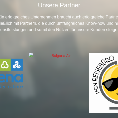
Unsere Partner
in erfolgreiches Unternehmen braucht auch erfolgreiche Partne
ießlich mit Partnern, die durch umfangreiches Know-how und hö
enstleistungen und somit den Nutzen für unsere Kunden steige