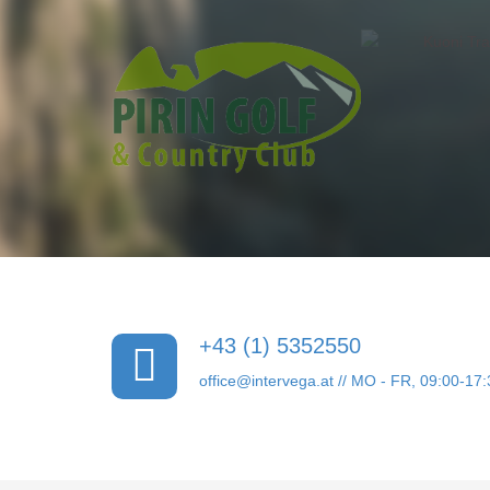
+43 (1) 5352550
office@intervega.at
// MO - FR, 09:00-17: