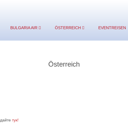
BULGARIA AIR
ÖSTERREICH
EVENTREISEN
Österreich
ядайте
тук!