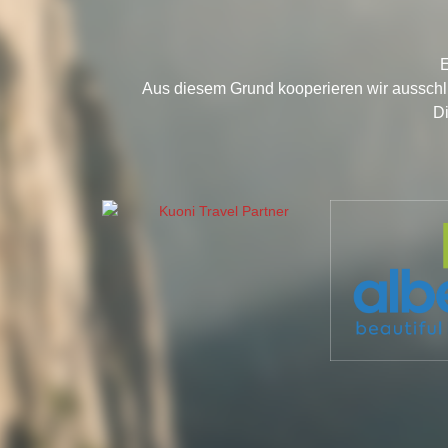
E
Aus diesem Grund kooperieren wir ausschl
Di