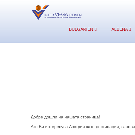
BULGARIEN
ALBENA
Добре дошли на нашата страница!
Ако Ви интересува Австрия като дестинация, запов