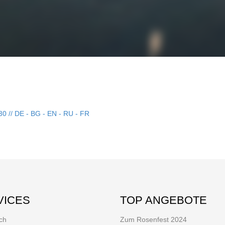
30 // DE - BG - EN - RU - FR
VICES
TOP ANGEBOTE
ch
Zum Rosenfest 2024