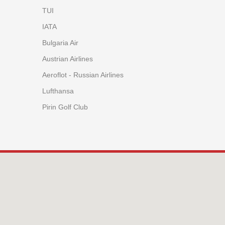
TUI
IATA
Bulgaria Air
Austrian Airlines
Aeroflot - Russian Airlines
Lufthansa
Pirin Golf Club