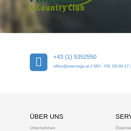
+43 (1) 5352550
office@intervega.at
// MO - FR, 09:00-17:
ÜBER UNS
SER
Unternehmen
Österrei