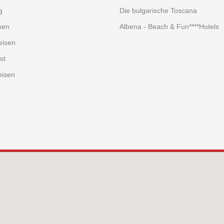
g
Die bulgarische Toscana
sen
Albena - Beach & Fun****Hotels
eisen
st
eisen