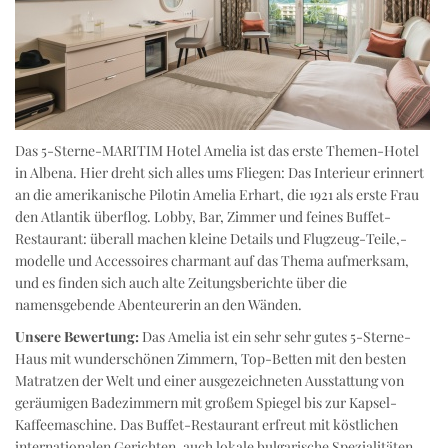
Das 5-Sterne-MARITIM Hotel Amelia ist das erste Themen-Hotel
in Albena. Hier dreht sich alles ums Fliegen: Das Interieur erinnert
an die amerikanische Pilotin Amelia Erhart, die 1921 als erste Frau
den Atlantik überflog. Lobby, Bar, Zimmer und feines Buffet-
Restaurant: überall machen kleine Details und Flugzeug-Teile,-
modelle und Accessoires charmant auf das Thema aufmerksam,
und es finden sich auch alte Zeitungsberichte über die
namensgebende Abenteurerin an den Wänden.
Unsere Bewertung:
Das Amelia ist ein sehr sehr gutes 5-Sterne-
Haus mit wunderschönen Zimmern, Top-Betten mit den besten
Matratzen der Welt und einer ausgezeichneten Ausstattung von
geräumigen Badezimmern mit großem Spiegel bis zur Kapsel-
Kaffeemaschine. Das Buffet-Restaurant erfreut mit köstlichen
internationalen Gerichten, auch lokale bulgarische Spezialitäten