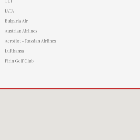
TUI
IATA
Bulgaria Air
Austrian Airlines
Aeroflot - Russian Airlines
Lufthansa
Pirin Golf Club