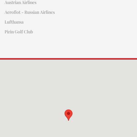
Austrian Airlines
Aeroflot - Russian Airlines
Lufthansa
Pirin Golf Club