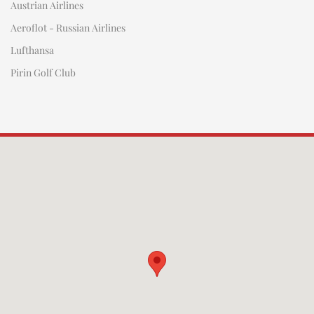
Austrian Airlines
Aeroflot - Russian Airlines
Lufthansa
Pirin Golf Club