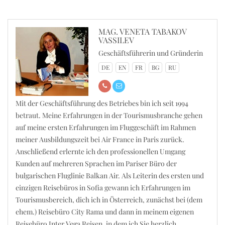
MAG. VENETA TABAKOV
VASSILEV
Geschäftsführerin und Gründerin
DE
EN
FR
BG
RU
Mit der Geschäftsführung des Betriebes bin ich seit 1994
betraut. Meine Erfahrungen in der Tourismusbranche gehen
auf meine ersten Erfahrungen im Fluggeschäft im Rahmen
meiner Ausbildungszeit bei Air France in Paris zurück.
Anschließend erlernte ich den professionellen Umgang
Kunden auf mehreren Sprachen im Pariser Büro der
bulgarischen Fluglinie Balkan Air. Als Leiterin des ersten und
einzigen Reisebüros in Sofia gewann ich Erfahrungen im
Tourismusbereich, dich ich in Österreich, zunächst bei (dem
ehem.) Reisebüro City Rama und dann in meinem eigenen
Reisebüro Inter Vega Reisen, in dem ich Sie herzlich