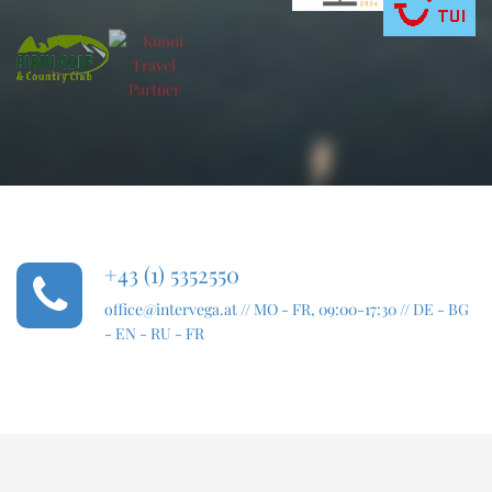
+43 (1) 5352550
office@intervega.at
// MO - FR, 09:00-17:30 // DE - BG
- EN - RU - FR