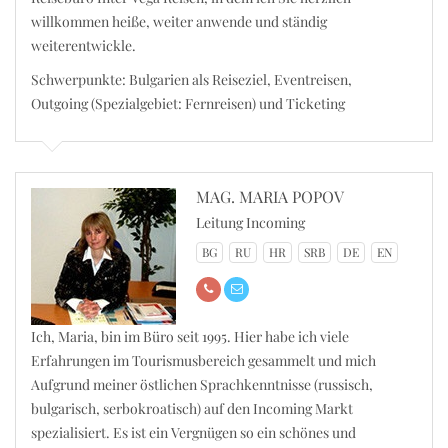
willkommen heiße, weiter anwende und ständig
weiterentwickle.
Schwerpunkte: Bulgarien als Reiseziel, Eventreisen,
Outgoing (Spezialgebiet: Fernreisen) und Ticketing
MAG. MARIA POPOV
Leitung Incoming
BG
RU
HR
SRB
DE
EN
Ich, Maria, bin im Büro seit 1995. Hier habe ich viele
Erfahrungen im Tourismusbereich gesammelt und mich
Aufgrund meiner östlichen Sprachkenntnisse (russisch,
bulgarisch, serbokroatisch) auf den Incoming Markt
spezialisiert. Es ist ein Vergnügen so ein schönes und