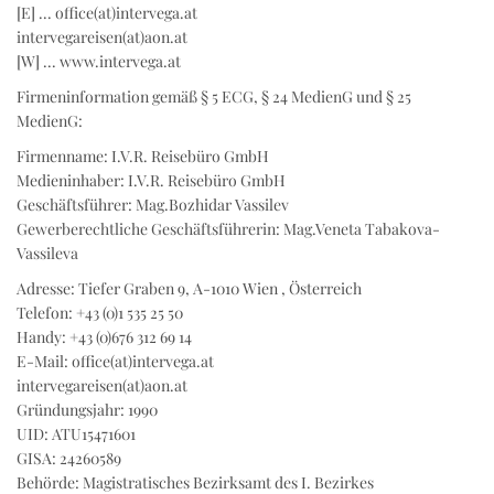
[E] ... office(at)intervega.at
intervegareisen(at)aon.at
[W] ... www.intervega.at
Firmeninformation gemäß § 5 ECG, § 24 MedienG und § 25
MedienG:
Firmenname: I.V.R. Reisebüro GmbH
Medieninhaber: I.V.R. Reisebüro GmbH
Geschäftsführer: Mag.Bozhidar Vassilev
Gewerberechtliche Geschäftsführerin: Mag.Veneta Tabakova-
Vassileva
Adresse: Tiefer Graben 9, A-1010 Wien , Österreich
Telefon: +43 (0)1 535 25 50
Handy: +43 (0)676 312 69 14
E-Mail: office(at)intervega.at
intervegareisen(at)aon.at
Gründungsjahr: 1990
UID: ATU15471601
GISA: 24260589
Behörde: Magistratisches Bezirksamt des I. Bezirkes