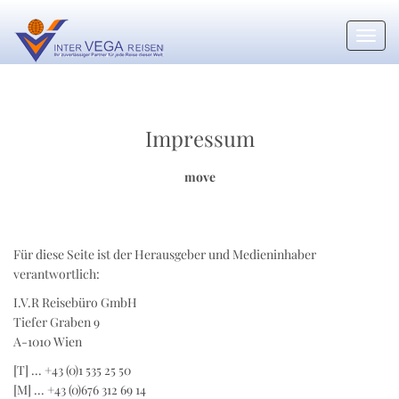
Toggl
navig
Impressum
move
Für diese Seite ist der Herausgeber und Medieninhaber
verantwortlich:
I.V.R Reisebüro GmbH
Tiefer Graben 9
A-1010 Wien
[T] ... +43 (0)1 535 25 50
[M] ... +43 (0)676 312 69 14