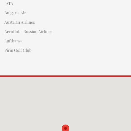
IATA
Bulgaria Air
Austrian Airlines
Aeroflot - Russian Airlines
Lufthansa
Pirin Golf Club