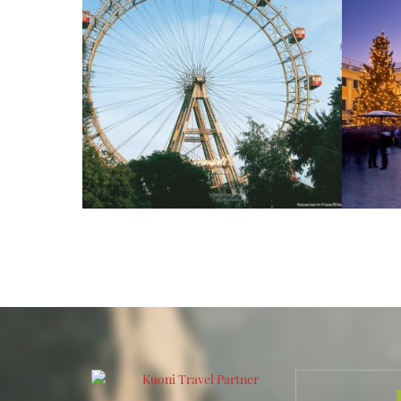
Виена
вьв