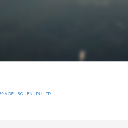
30 // DE - BG - EN - RU - FR