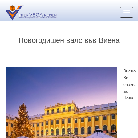
Toggl
navig
Новогодишен валс вьв Виена
Виена
Ви
очаква
за
Нова