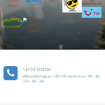
+43 (1) 5352550
office@intervega.at
// MO - FR, 09:00-17:30 // DE - BG
- EN - RU - FR