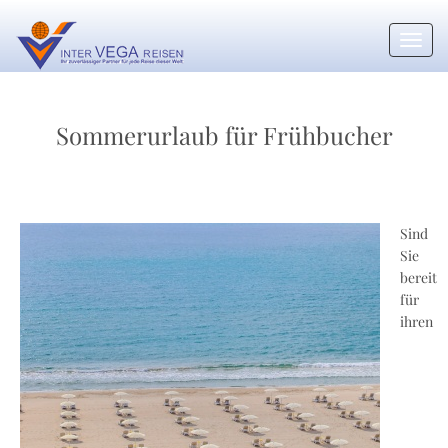
Toggl
navig
Sommerurlaub für Frühbucher
Sind
Sie
bereit
für
ihren