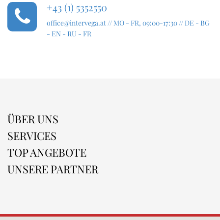
+43 (1) 5352550
office@intervega.at
// MO - FR, 09:00-17:30 // DE - BG
- EN - RU - FR
ÜBER UNS
SERVICES
TOP ANGEBOTE
UNSERE PARTNER