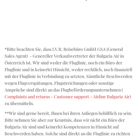
*Bitte beachten Sie, dass I.V.R. Reisebüro GmbH GSA (General
Sales Agent) - Genereller Verkaufsvertreter der Bulgaria Air in
Österreich ist. Wir sind weder die Fluglinie, noch ein Büro der
Fluglinie und in keinerlei Hinsicht, weder rechtlich, noch finanziell
mit der Fluglinie in Verbindung zu setzten. Sämtliche Beschwerden
wegen Flugverspätungen, Flugstreichungen oder sonstige
Ansprüche sind direkt an das Flugbeförderungsunternehmen (
Complaints and returns - Customer support - Airline Bulgaria Air
)
zu übermitteln.
**Wir sind gerne bereit, Ihnen bei ihren Anliegen behilflich zu sein.
Bitte nehmen Sie aber zur Kenntnis, dass wir nicht ein Büro der
Bulgaria Air sind und keinerlei Kompetenzen in Hinsicht auf
Beschwerden haben. Solche sind direkt an die Fluglinie zu richten